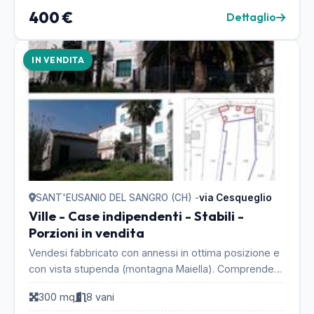
400 €
Dettaglio
IN VENDITA
SANT'EUSANIO DEL SANGRO (CH) -
via Cesqueglio
Ville - Case indipendenti - Stabili -
Porzioni in vendita
Vendesi fabbricato con annessi in ottima posizione e
con vista stupenda (montagna Maiella). Comprende
545 mq di corte esclusiva e 5770 mq di terreno a...
300 mq
8 vani