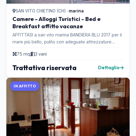
SAN VITO CHIETINO (CH) -
marina
Camere - Alloggi Turistici - Bed e
Breakfast affitto vacanze
AFFITTASI a san vito marina BANDIERA BLU 2017 per il
mare più bello, pulito con adeguate attrezzature
turistiche. Affittasi 2 appartamenti con ingress...
75 mq
3 vani
Trattativa riservata
Dettaglio
IN AFFITTO