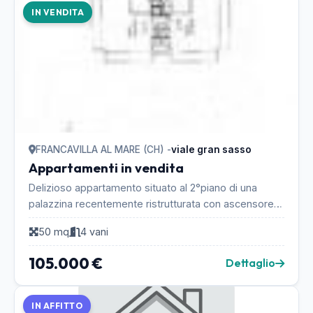
IN VENDITA
FRANCAVILLA AL MARE (CH) -
viale gran sasso
Appartamenti in vendita
Delizioso appartamento situato al 2°piano di una
palazzina recentemente ristrutturata con ascensore e
con balcone vista mare. Composto da n°1 camera, ...
50 mq
4 vani
105.000 €
Dettaglio
IN AFFITTO