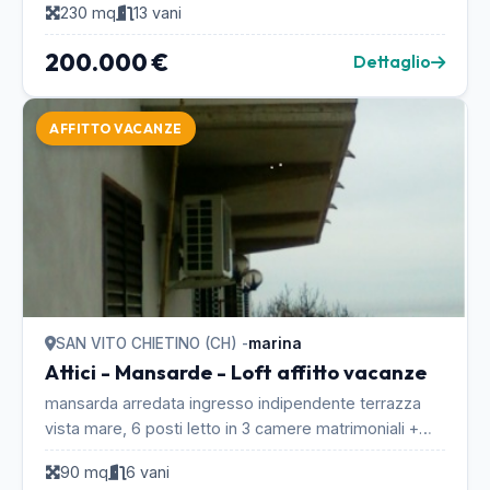
230 mq
13 vani
200.000 €
Dettaglio
AFFITTO VACANZE
SAN VITO CHIETINO (CH) -
marina
Attici - Mansarde - Loft affitto vacanze
mansarda arredata ingresso indipendente terrazza
vista mare, 6 posti letto in 3 camere matrimoniali +
singola parcheggio areggiato situata nella sple...
90 mq
6 vani