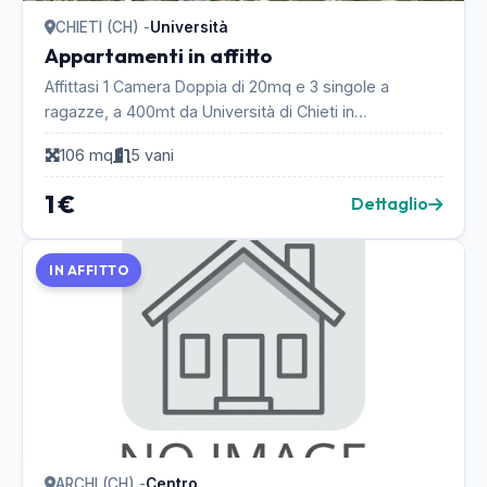
CHIETI (CH) -
Università
Appartamenti in affitto
Affittasi 1 Camera Doppia di 20mq e 3 singole a
ragazze, a 400mt da Università di Chieti in
appartamento di 105mq ad ultimo piano di una
106 mq
5 vani
palazzina in ...
1 €
Dettaglio
IN AFFITTO
ARCHI (CH) -
Centro