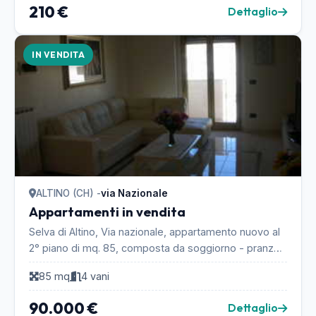
210 €
Dettaglio
IN VENDITA
ALTINO (CH) -
via Nazionale
Appartamenti in vendita
Selva di Altino, Via nazionale, appartamento nuovo al
2° piano di mq. 85, composta da soggiorno - pranzo,
un ripostiglio, una camera matrimoniale, sec...
85 mq
4 vani
90.000 €
Dettaglio