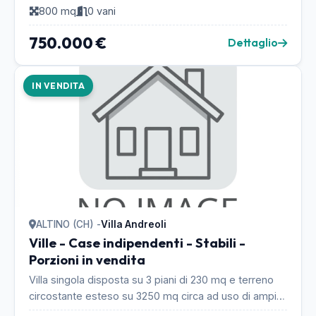
800 mq
0 vani
coperta di 80...
750.000 €
Dettaglio
IN VENDITA
ALTINO (CH) -
Villa Andreoli
Ville - Case indipendenti - Stabili -
Porzioni in vendita
Villa singola disposta su 3 piani di 230 mq e terreno
circostante esteso su 3250 mq circa ad uso di ampio
giardino e coltivato ad uliveti, frutteti e ...