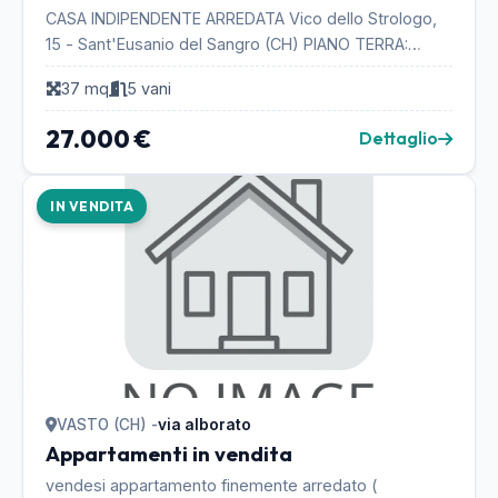
CASA INDIPENDENTE ARREDATA Vico dello Strologo,
15 - Sant'Eusanio del Sangro (CH) PIANO TERRA:
SOGGIORNO / PRANZO / CUCINA (14 mq) PIANO
37 mq
5 vani
PRIMO: DISIMP...
27.000 €
Dettaglio
IN VENDITA
VASTO (CH) -
via alborato
Appartamenti in vendita
vendesi appartamento finemente arredato (