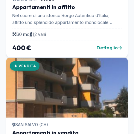
Appartamenti in affitto
Nel cuore di uno storico Borgo Autentico d’Italia,
affitto uno splendido appartamento monolocale
restaurato di mq 60. Grazie alla sua ottima posizione...
60 mq
2 vani
400 €
Dettaglio
IN VENDITA
SAN SALVO (CH)
Appartamenti in vendita