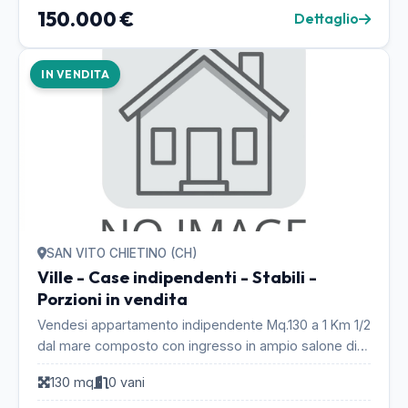
150.000 €
Dettaglio
IN VENDITA
SAN VITO CHIETINO (CH)
Ville - Case indipendenti - Stabili -
Porzioni in vendita
Vendesi appartamento indipendente Mq.130 a 1 Km 1/2
dal mare composto con ingresso in ampio salone di
Mq. 65 con stupendo caminetto funzionale. Un co...
130 mq
0 vani