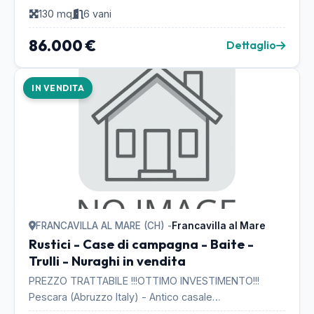
a cielo di carrozza,camera con bagnetto i...
130 mq
6 vani
86.000 €
Dettaglio
IN VENDITA
FRANCAVILLA AL MARE (CH) -
Francavilla al Mare
Rustici - Case di campagna - Baite -
Trulli - Nuraghi in vendita
PREZZO TRATTABILE !!!OTTIMO INVESTIMENTO!!!
Pescara (Abruzzo Italy) - Antico casale
completamente restaurato e ristrutturato. Superficie