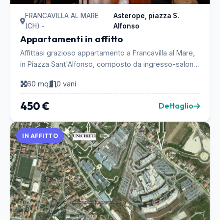
FRANCAVILLA AL MARE
Asterope, piazza S.
(CH) -
Alfonso
Appartamenti in affitto
Affittasi grazioso appartamento a Francavilla al Mare,
in Piazza Sant'Alfonso, composto da ingresso-salone
con angolo cottura, camera matrimoniale, ca...
60 mq
0 vani
450 €
Dettaglio
IN AFFITTO