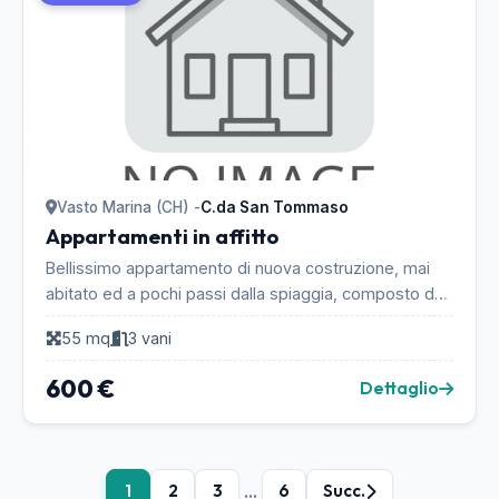
Vasto Marina (CH) -
C.da San Tommaso
Appartamenti in affitto
Bellissimo appartamento di nuova costruzione, mai
abitato ed a pochi passi dalla spiaggia, composto da
cucina/tinello, camera, cameretta, servizio con...
55 mq
3 vani
600 €
Dettaglio
...
1
2
3
6
Succ.