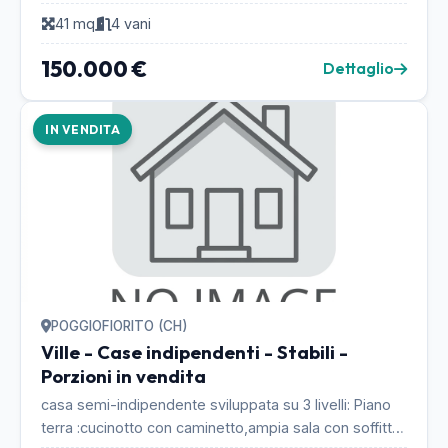
costa ortonese; a 200 m dal bar tabacchi gior...
41 mq
4 vani
150.000 €
Dettaglio
IN VENDITA
POGGIOFIORITO (CH)
Ville - Case indipendenti - Stabili -
Porzioni in vendita
casa semi-indipendente sviluppata su 3 livelli: Piano
terra :cucinotto con caminetto,ampia sala con soffitto