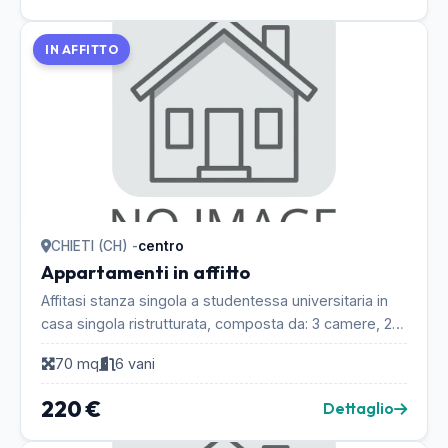
IN AFFITTO
CHIETI (CH) -
centro
Appartamenti in affitto
Affitasi stanza singola a studentessa universitaria in
casa singola ristrutturata, composta da: 3 camere, 2
bagni, cucina abitabile e ripostiglio. No ...
70 mq
6 vani
220 €
Dettaglio