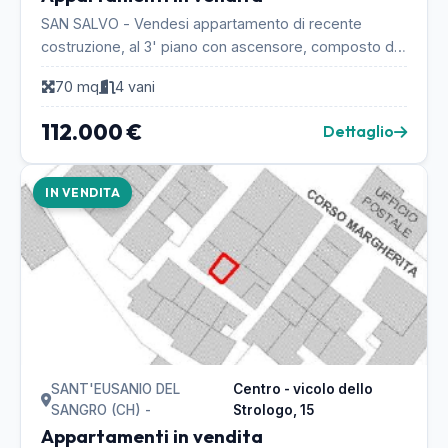
SAN SALVO - Vendesi appartamento di recente
costruzione, al 3' piano con ascensore, composto da:
ingresso su ampio soggiorno/cucina, n.2 camere, n.1
70 mq
4 vani
b...
112.000 €
Dettaglio
IN VENDITA
SANT'EUSANIO DEL
Centro - vicolo dello
SANGRO (CH) -
Strologo, 15
Appartamenti in vendita