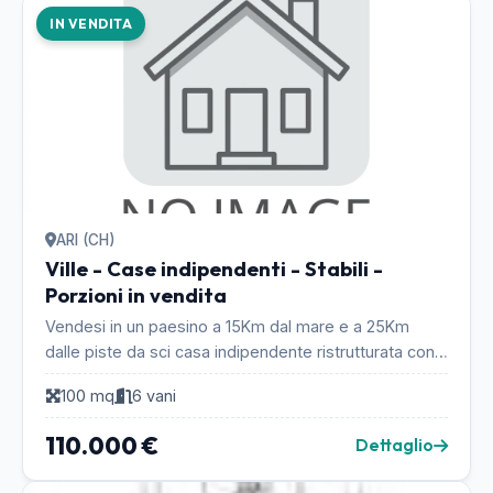
IN VENDITA
ARI (CH)
Ville - Case indipendenti - Stabili -
Porzioni in vendita
Vendesi in un paesino a 15Km dal mare e a 25Km
dalle piste da sci casa indipendente ristrutturata con
corte esclusiva P.T.:portico sala cucina tinello...
100 mq
6 vani
110.000 €
Dettaglio