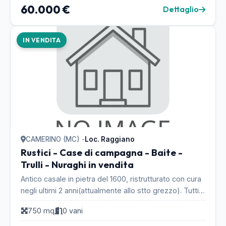
60.000 €
Dettaglio
IN VENDITA
CAMERINO (MC) -
Loc. Raggiano
Rustici - Case di campagna - Baite -
Trulli - Nuraghi in vendita
Antico casale in pietra del 1600, ristrutturato con cura
negli ultimi 2 anni(attualmente allo stto grezzo). Tutti i
solai sono costituiti da travi e t...
750 mq
0 vani