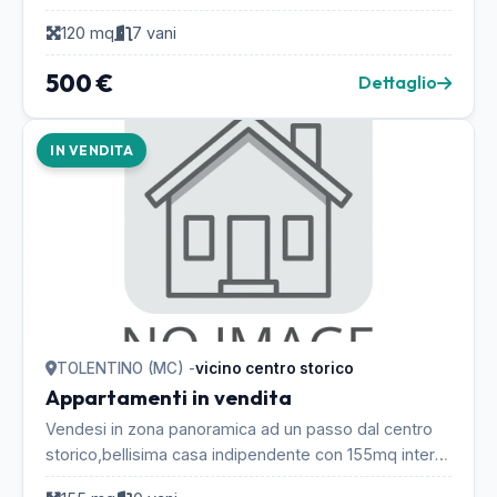
Civitanova Marche. Si compone di ingresso, cucin...
120 mq
7 vani
500 €
Dettaglio
IN VENDITA
TOLENTINO (MC) -
vicino centro storico
Appartamenti in vendita
Vendesi in zona panoramica ad un passo dal centro
storico,bellisima casa indipendente con 155mq interni
,100 giardino 45 mq piano interrato in parte ...