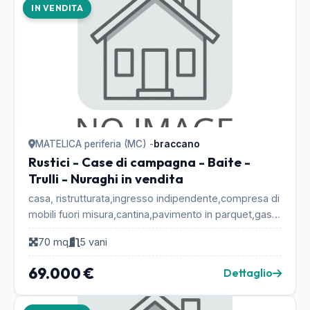
IN VENDITA
MATELICA periferia (MC) -
braccano
Rustici - Case di campagna - Baite -
Trulli - Nuraghi in vendita
casa, ristrutturata,ingresso indipendente,compresa di
mobili fuori misura,cantina,pavimento in parquet,gas
metano,piu stufa a legna,vera occasione....
70 mq
5 vani
69.000 €
Dettaglio