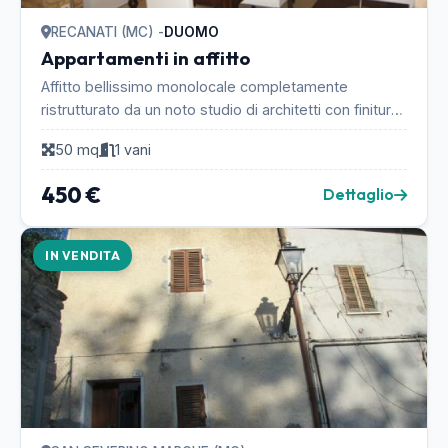
RECANATI (MC) -
DUOMO
Appartamenti in affitto
Affitto bellissimo monolocale completamente
ristrutturato da un noto studio di architetti con finiture
di pregio nel centro storico di Recanati in una...
50 mq
1 vani
450 €
Dettaglio
IN VENDITA