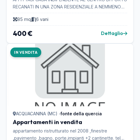
RECANATI IN UNA ZONA RESIDENZIALE A NEMMENO
30 MT DAL MARE PER IL PERIODO LUGLIO - AGOSTO
85 mq
6 vani
SETTEMBRE L'A...
400 €
Dettaglio
IN VENDITA
ACQUACANINA (MC) -
fonte della quercia
Appartamenti in vendita
appartamento ristrutturato nel 2008 ,finestre
,pavimento ,bagno, porte,impianti +2 cantinette. tel