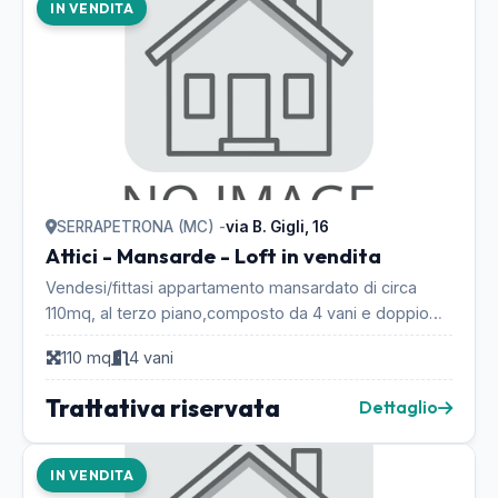
IN VENDITA
SERRAPETRONA (MC) -
via B. Gigli, 16
Attici - Mansarde - Loft in vendita
Vendesi/fittasi appartamento mansardato di circa
110mq, al terzo piano,composto da 4 vani e doppio
servizio, balconi, box al piano seminterrato e post...
110 mq
4 vani
Trattativa riservata
Dettaglio
IN VENDITA