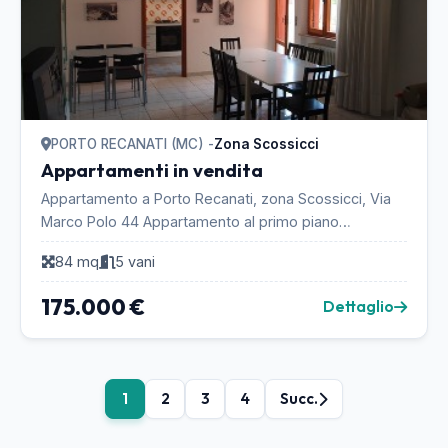
PORTO RECANATI (MC) -
Zona Scossicci
Appartamenti in vendita
Appartamento a Porto Recanati, zona Scossicci, Via
Marco Polo 44 Appartamento al primo piano
raggiungibile con scala condominiale Misure (approx):
84 mq
5 vani
*l...
175.000 €
Dettaglio
1
2
3
4
Succ.