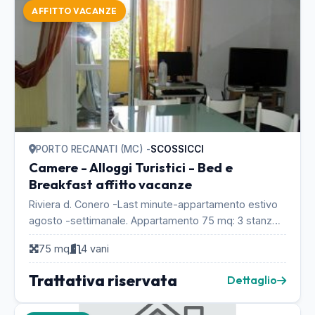
AFFITTO VACANZE
PORTO RECANATI (MC) -
SCOSSICCI
Camere - Alloggi Turistici - Bed e
Breakfast affitto vacanze
Riviera d. Conero -Last minute-appartamento estivo
agosto -settimanale. Appartamento 75 mq: 3 stanze
4 posti letto ( 1 matrimoniale, uno singolo e pol...
75 mq
4 vani
Trattativa riservata
Dettaglio