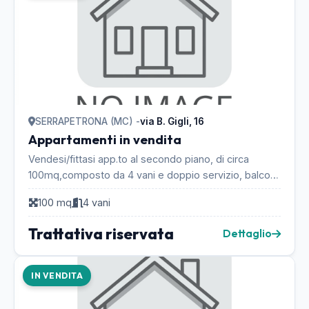
SERRAPETRONA (MC) -
via B. Gigli, 16
Appartamenti in vendita
Vendesi/fittasi app.to al secondo piano, di circa
100mq,composto da 4 vani e doppio servizio, balconi,
box al piano seminterrato e posto auto esterno....
100 mq
4 vani
Trattativa riservata
Dettaglio
IN VENDITA