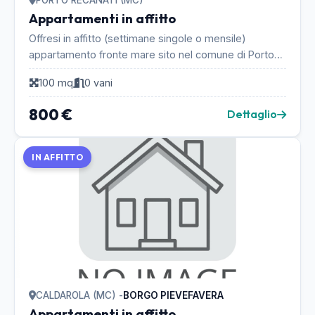
PORTO RECANATI (MC)
Appartamenti in affitto
Offresi in affitto (settimane singole o mensile)
appartamento fronte mare sito nel comune di Porto
Recanati, Condominio Paradiso Azzurro composto da
100 mq
0 vani
1...
800 €
Dettaglio
IN AFFITTO
CALDAROLA (MC) -
BORGO PIEVEFAVERA
Appartamenti in affitto