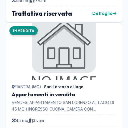
155 mq
0 vani
Trattativa riservata
Dettaglio
IN VENDITA
FIASTRA (MC) -
San Lorenzo al lago
Appartamenti in vendita
VENDESI APPARTAMENTO SAN LORENZO AL LAGO DI
45 MQ ( INGRESSO CUCINA, CAMERA CON
TERRAZZINO, CAMERETTA, BAGNO
45 mq
3 vani
)COMPLETAMENTE E FINEMENTE ARREDATO CON I...