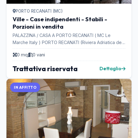
PORTO RECANATI (MC)
Ville - Case indipendenti - Stabili -
Porzioni in vendita
PALAZZINA / CASA A PORTO RECANATI ( MC Le
Marche Italy ) PORTO RECANATI (Riviera Adriatica del
Conero), PRIVATO VENDE CASA residenziale, ampie
0 mq
0 vani
dime...
Trattativa riservata
Dettaglio
IN AFFITTO