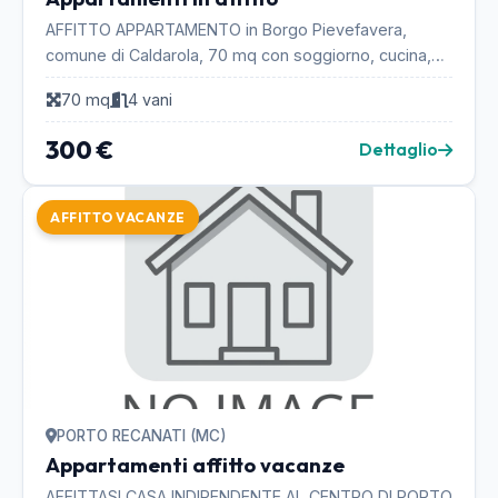
AFFITTO APPARTAMENTO in Borgo Pievefavera,
comune di Caldarola, 70 mq con soggiorno, cucina,
due camere e bagno. Ottime condizioni,
70 mq
4 vani
completamento arre...
300 €
Dettaglio
AFFITTO VACANZE
PORTO RECANATI (MC)
Appartamenti affitto vacanze
AFFITTASI CASA INDIPENDENTE AL CENTRO DI PORTO