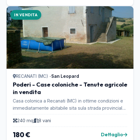
IN VENDITA
RECANATI (MC) -
San Leopard
Poderi - Case coloniche - Tenute agricole
in vendita
Casa colonica a Recanati (MC) in ottime condizioni e
immediatamente abitabile sita sula strada provinciale
77 nei pressi di San Leopardo. 2 piani di 1...
240 mq
8 vani
180 €
Dettaglio