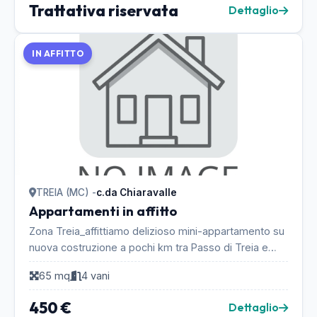
Trattativa riservata
Dettaglio
IN AFFITTO
TREIA (MC) -
c.da Chiaravalle
Appartamenti in affitto
Zona Treia_affittiamo delizioso mini-appartamento su
nuova costruzione a pochi km tra Passo di Treia e
Villa Potenza. Suddiviso in cucina, soggiorno,...
65 mq
4 vani
450 €
Dettaglio