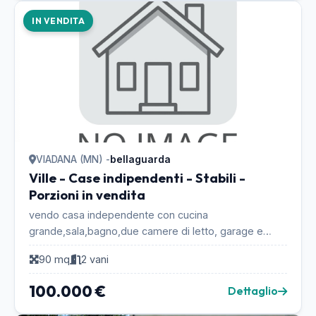
IN VENDITA
VIADANA (MN) -
bellaguarda
Ville - Case indipendenti - Stabili -
Porzioni in vendita
vendo casa independente con cucina
grande,sala,bagno,due camere di letto, garage e
cortile privato in bounissimo stato.subito abitabile....
90 mq
2 vani
100.000 €
Dettaglio