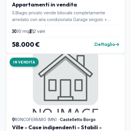
Appartamenti in vendita
S.Biagio privato vende bilocale completamente
arredato con aria condizionata Garage singolo +
posto macchina coperto di proprietà.Pronto d'abitare.
60 mq
2 vani
Ot...
58.000 €
Dettaglio
IN VENDITA
RONCOFERRARO (MN) -
Castelletto Borgo
Ville - Case indipendenti - Stabili -