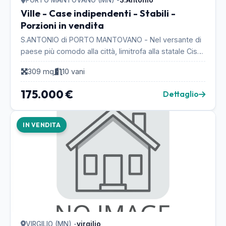
PORTO MANTOVANO (MN) -
S.Antonio
Ville - Case indipendenti - Stabili -
Porzioni in vendita
S.ANTONIO di PORTO MANTOVANO - Nel versante di
paese più comodo alla città, limitrofa alla statale Cisa,
si trova questa particolare casa singola indi...
309 mq
10 vani
175.000 €
Dettaglio
IN VENDITA
VIRGILIO (MN) -
virgilio