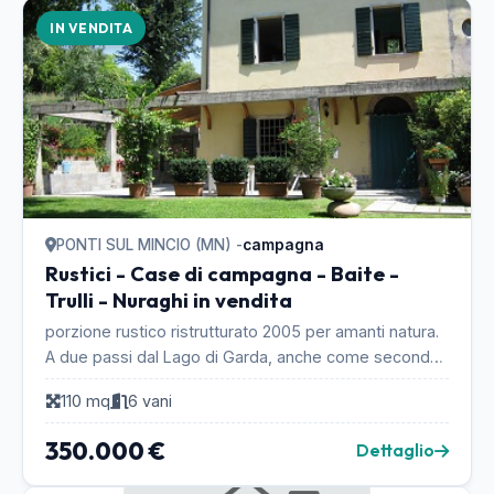
IN VENDITA
PONTI SUL MINCIO (MN) -
campagna
Rustici - Case di campagna - Baite -
Trulli - Nuraghi in vendita
porzione rustico ristrutturato 2005 per amanti natura.
A due passi dal Lago di Garda, anche come seconda
casa. Situato nel Parco del Mincio, accesso c...
110 mq
6 vani
350.000 €
Dettaglio