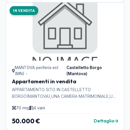
IN VENDITA
MANTOVA periferia est
Castelletto Borgo
(MN) -
(Mantova)
Appartamenti in vendita
APPARTAMENTO SITO IN CASTELLETTO
BORGO(MANTOVA),UNA CAMERA MATRIMONIALE,UNA
SINGOLA,BAGNO,CUCINA E SOGGIORNO. CANTINA DI
70 mq
4 vani
PROPRIETA'. RISCALDAMENTO AUT...
50.000 €
Dettaglio