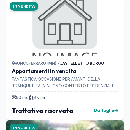
IN VENDITA
RONCOFERRARO (MN) -
CASTELLETTO BORGO
Appartamenti in vendita
FANTASTICA OCCASIONE PER AMANTI DELLA
TRANQUILLITA IN NUOVO CONTESTO RESIDENZIALE
APPARTAMENTO DI RECENTE COSTRUZIONE ABITATO
90 mq
6 vani
DAL 2008:LUMINOSO E BEN ...
Trattativa riservata
Dettaglio
IN VENDITA