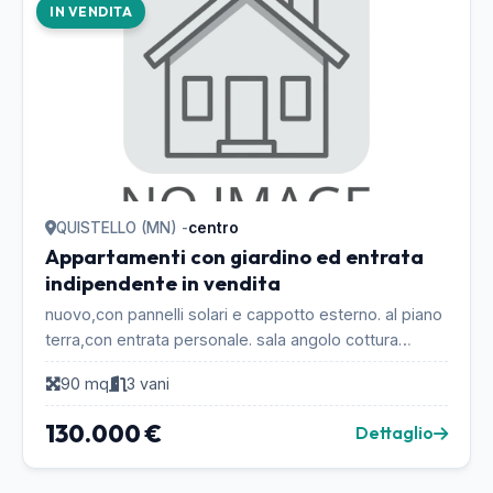
IN VENDITA
QUISTELLO (MN) -
centro
Appartamenti con giardino ed entrata
indipendente in vendita
nuovo,con pannelli solari e cappotto esterno. al piano
terra,con entrata personale. sala angolo cottura
ampia,camera matrimoniale,una mezza camera,bag...
90 mq
3 vani
130.000 €
Dettaglio