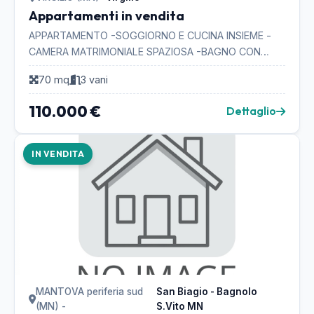
Appartamenti in vendita
APPARTAMENTO -SOGGIORNO E CUCINA INSIEME -
CAMERA MATRIMONIALE SPAZIOSA -BAGNO CON
DOCCIA -SCABUZZINO -BALCONE MOLTO GRANDE
70 mq
3 vani
COPERTO -GARAGE MOLTO GRAND...
110.000 €
Dettaglio
IN VENDITA
MANTOVA periferia sud
San Biagio - Bagnolo
(MN) -
S.Vito MN