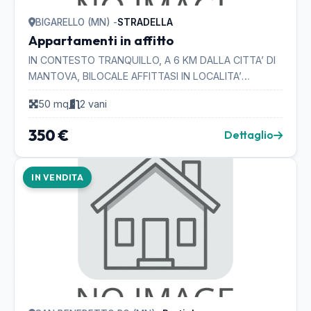
BIGARELLO (MN) -
STRADELLA
Appartamenti in affitto
IN CONTESTO TRANQUILLO, A 6 KM DALLA CITTA’ DI
MANTOVA, BILOCALE AFFITTASI IN LOCALITA’
STRADELLA DI BIGARELLO (MANTOVA), COMPOSTO
50 mq
2 vani
DI: 1 CAMERA MATR...
350 €
Dettaglio
IN VENDITA