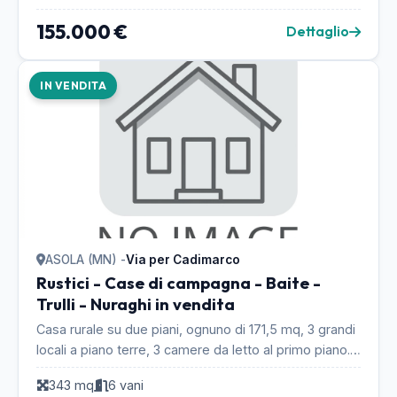
155.000 €
Dettaglio
IN VENDITA
ASOLA (MN) -
Via per Cadimarco
Rustici - Case di campagna - Baite -
Trulli - Nuraghi in vendita
Casa rurale su due piani, ognuno di 171,5 mq, 3 grandi
locali a piano terre, 3 camere da letto al primo piano.
Portico adiacente di mq 89, aia e picc...
343 mq
6 vani