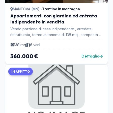
MANTOVA (MN) -
Trentino in montagna
Appartamenti con giardino ed entrata
indipendente in vendita
Vendo porzione di casa indipendente , arredata,
ristrutturata, termo autonoma di 138 mq., composta
da 2 stanze da letto matrimoniali molto ampie, sogg...
138 mq
6 vani
360.000 €
Dettaglio
IN AFFITTO