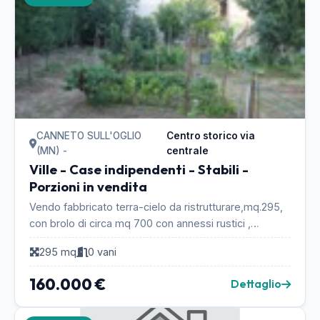
CANNETO SULL'OGLIO
Centro storico via
(MN) -
centrale
Ville - Case indipendenti - Stabili -
Porzioni in vendita
Vendo fabbricato terra-cielo da ristrutturare,mq.295,
con brolo di circa mq 700 con annessi rustici ,
volumentria residua da edificare mc. 1100...
295 mq
0 vani
160.000 €
Dettaglio