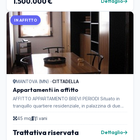
1.500.000 €
Dettaglio
IN AFFITTO
MANTOVA (MN) -
CITTADELLA
Appartamenti in affitto
AFFITTO APPARTAMENTO BREVI PERIODI Situato in
tranquillo quartiere residenziale, in palazzina di due
piani ,a pochi passi dal lago e comodo al centr...
45 mq
1 vani
Trattativa riservata
Dettaglio