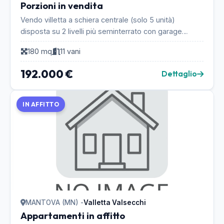
Porzioni in vendita
Vendo villetta a schiera centrale (solo 5 unità)
disposta su 2 livelli più seminterrato con garage
doppio, locale caldaia, lavanderia con predisposiz...
180 mq
11 vani
192.000 €
Dettaglio
IN AFFITTO
MANTOVA (MN) -
Valletta Valsecchi
Appartamenti in affitto