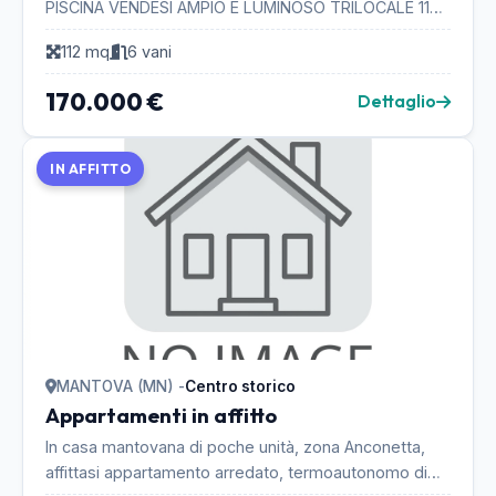
PISCINA VENDESI AMPIO E LUMINOSO TRILOCALE 112
Mq.: - TRAVI A VISTA OVUNQUE - LIBERO SU TRE LATI
112 mq
6 vani
- TUTTO S...
170.000 €
Dettaglio
IN AFFITTO
MANTOVA (MN) -
Centro storico
Appartamenti in affitto
In casa mantovana di poche unità, zona Anconetta,
affittasi appartamento arredato, termoautonomo di