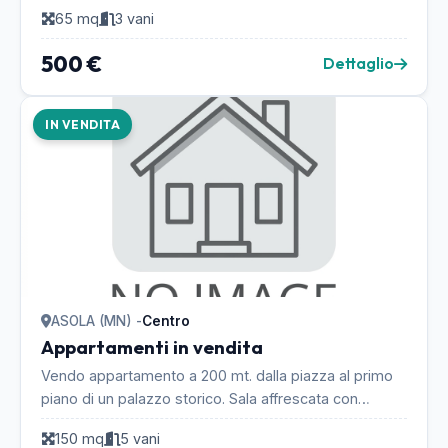
circa 65 mq composto su due livelli da: sala, z...
65 mq
3 vani
500 €
Dettaglio
IN VENDITA
ASOLA (MN) -
Centro
Appartamenti in vendita
Vendo appartamento a 200 mt. dalla piazza al primo
piano di un palazzo storico. Sala affrescata con
soffitto alto 4.10, cucina di 21 mq. 3 camere da l...
150 mq
5 vani