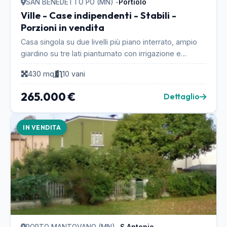
SAN BENEDETTO PO (MN) -
Portiolo
Ville - Case indipendenti - Stabili -
Porzioni in vendita
Casa singola su due livelli più piano interrato, ampio
giardino su tre lati piantumato con irrigazione e
laghetto, zona barbecue con frutteto e ampio ...
430 mq
10 vani
265.000 €
Dettaglio
IN VENDITA