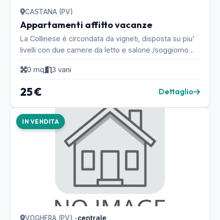
CASTANA (PV)
Appartamenti affitto vacanze
La Collinese è circondata da vigneti, disposta su piu'
livelli con due camere da letto e salone /soggiorno
relax e una mansarda attrezzata con angol...
0 mq
3 vani
25 €
Dettaglio
IN VENDITA
VOGHERA (PV) -
centrale