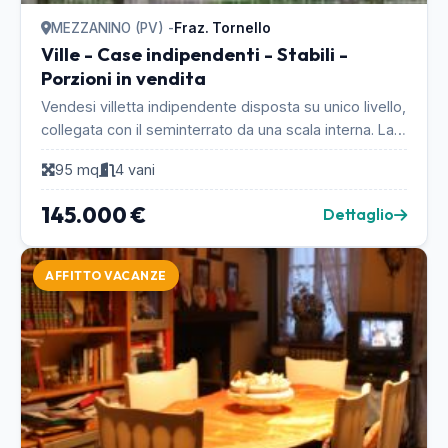
MEZZANINO (PV) -
Fraz. Tornello
Ville - Case indipendenti - Stabili -
Porzioni in vendita
Vendesi villetta indipendente disposta su unico livello,
collegata con il seminterrato da una scala interna. La
casa è composta dal salotto con separa...
95 mq
4 vani
145.000 €
Dettaglio
AFFITTO VACANZE