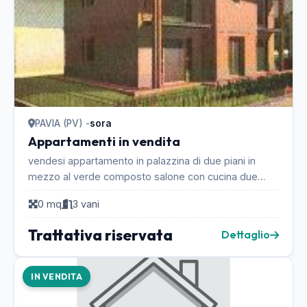
PAVIA (PV) -
sora
Appartamenti in vendita
vendesi appartamento in palazzina di due piani in
mezzo al verde composto salone con cucina due
camere un bagno box cantina al piano terra giardino
0 mq
3 vani
d...
Trattativa riservata
Dettaglio
IN VENDITA