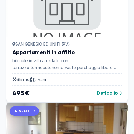
SAN GENESIO ED UNITI (PV)
Appartamenti in affitto
bilocale in villa arredato,con
terrazzo,termoautonomo,vasto parcheggio libero
subito solo con referenze...
65 mq
2 vani
495 €
Dettaglio
IN AFFITTO