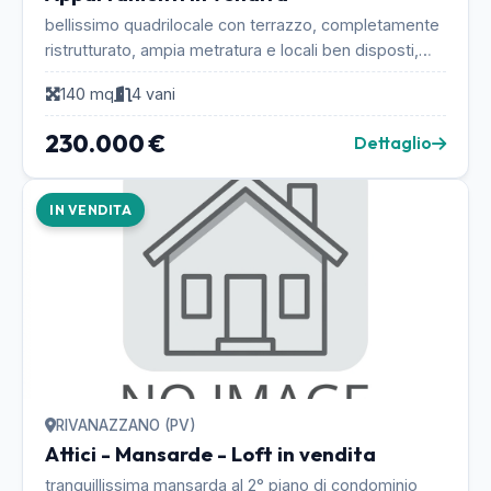
bellissimo quadrilocale con terrazzo, completamente
ristrutturato, ampia metratura e locali ben disposti,
ampio ingresso, sala, cucina super abitabile...
140 mq
4 vani
230.000 €
Dettaglio
IN VENDITA
RIVANAZZANO (PV)
Attici - Mansarde - Loft in vendita
tranquillissima mansarda al 2° piano di condominio