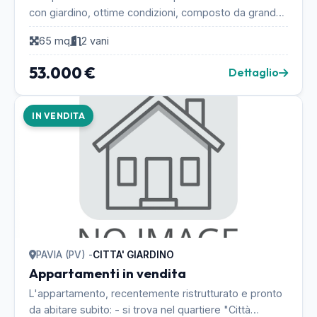
con giardino, ottime condizioni, composto da grande
locale open space con camino, angolo cottura, b...
65 mq
2 vani
53.000 €
Dettaglio
IN VENDITA
PAVIA (PV) -
CITTA' GIARDINO
Appartamenti in vendita
L'appartamento, recentemente ristrutturato e pronto
da abitare subito: - si trova nel quartiere "Città