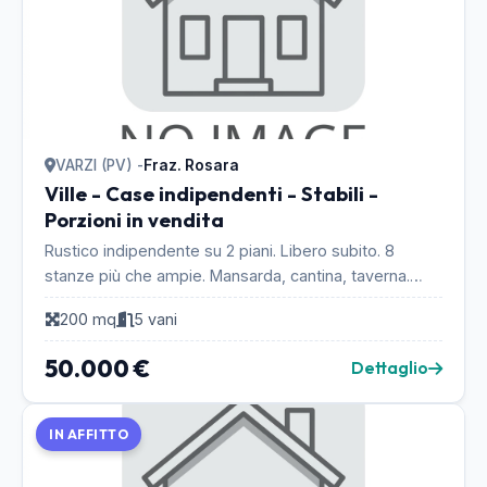
VARZI (PV) -
Fraz. Rosara
Ville - Case indipendenti - Stabili -
Porzioni in vendita
Rustico indipendente su 2 piani. Libero subito. 8
stanze più che ampie. Mansarda, cantina, taverna.
Tetto nuovo. Facciata in sassi a vista. Ottima com...
200 mq
5 vani
50.000 €
Dettaglio
IN AFFITTO