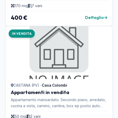
tranquilla, ben arredata e in buono stato....
170 mq
7 vani
400 €
Dettaglio
IN VENDITA
CASTANA (PV) -
Casa Colombi
Appartamenti in vendita
Appartamento mansardato. Secondo piano, arredato,
cucina a vista, camino, cantina, box ep posto auto...
50 mq
2 vani