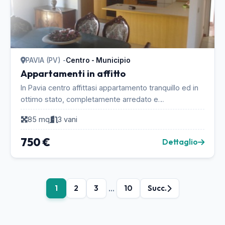
PAVIA (PV) -
Centro - Municipio
Appartamenti in affitto
In Pavia centro affittasi appartamento tranquillo ed in
ottimo stato, completamente arredato e
accessoriato. Sito al 4° piano in palazzina completa
85 mq
3 vani
di...
750 €
Dettaglio
...
1
2
3
10
Succ.