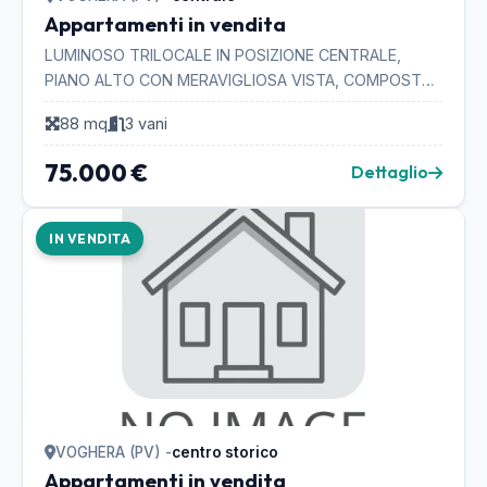
Appartamenti in vendita
LUMINOSO TRILOCALE IN POSIZIONE CENTRALE,
PIANO ALTO CON MERAVIGLIOSA VISTA, COMPOSTO
DA INGRESSO, CUCINA, 2 CAMERE MATRIMONIALI,
88 mq
3 vani
BAGNO, 2 BALCONI, CA...
75.000 €
Dettaglio
IN VENDITA
VOGHERA (PV) -
centro storico
Appartamenti in vendita