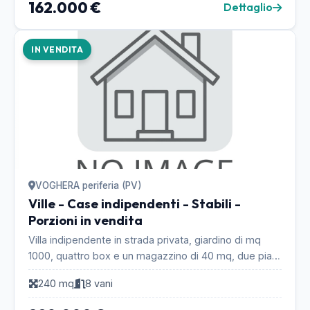
162.000 €
Dettaglio
IN VENDITA
VOGHERA periferia (PV)
Ville - Case indipendenti - Stabili -
Porzioni in vendita
Villa indipendente in strada privata, giardino di mq
1000, quattro box e un magazzino di 40 mq, due piani
fuori terra, al piano rialzato grande soggio...
240 mq
8 vani