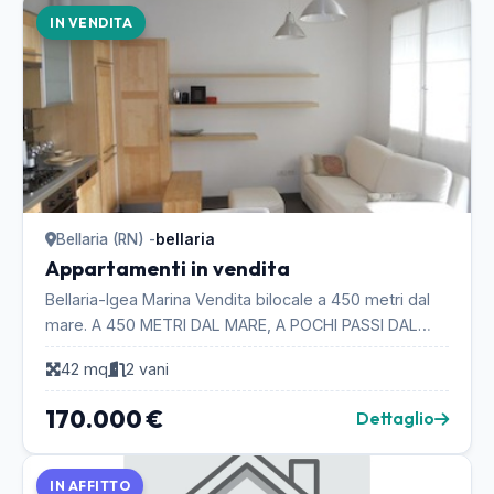
IN VENDITA
Bellaria (RN) -
bellaria
Appartamenti in vendita
Bellaria-Igea Marina Vendita bilocale a 450 metri dal
mare. A 450 METRI DAL MARE, A POCHI PASSI DAL
CENTRO DI BELLARIA, IN VENDITA BILOCALE DI 42 MQ
42 mq
2 vani
A...
170.000 €
Dettaglio
IN AFFITTO