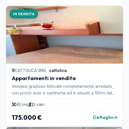
IN VENDITA
CATTOLICA (RN) -
cattolica
Appartamenti in vendita
Vendesi grazioso bilocale completamente arredato,
con posto auto e cantinetta ed è situato a 100m dal
mare. L' appartamento è composto da soggiorno co...
40 mq
3 vani
175.000 €
Dettaglio