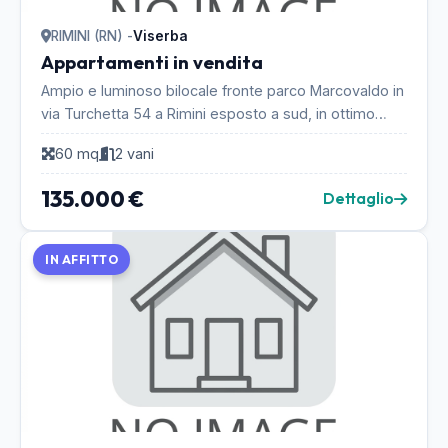
RIMINI (RN) -
Viserba
Appartamenti in vendita
Ampio e luminoso bilocale fronte parco Marcovaldo in
via Turchetta 54 a Rimini esposto a sud, in ottimo
stato. Ampio soggiorno con parete cottura, di...
60 mq
2 vani
135.000 €
Dettaglio
IN AFFITTO