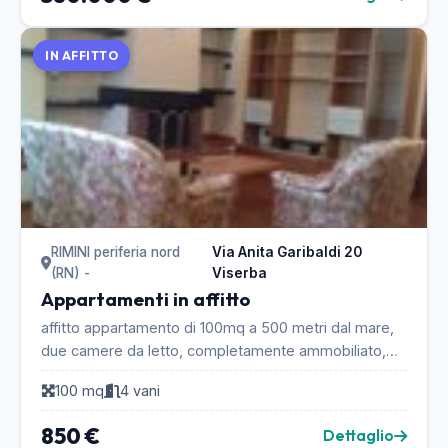
IN AFFITTO
RIMINI periferia nord
Via Anita Garibaldi 20
(RN) -
Viserba
Appartamenti in affitto
affitto appartamento di 100mq a 500 metri dal mare,
due camere da letto, completamente ammobiliato,
con camino, climatizzatore, riscaldamento
100 mq
4 vani
autonomo...
850 €
Dettaglio