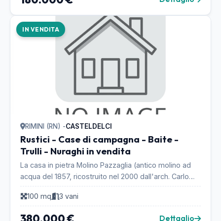
IN VENDITA
RIMINI (RN) -
CASTELDELCI
Rustici - Case di campagna - Baite -
Trulli - Nuraghi in vendita
La casa in pietra Molino Pazzaglia (antico molino ad
acqua del 1857, ricostruito nel 2000 dall'arch. Carlo
Cecchini) si erge in un ambiente edilliaco,...
100 mq
3 vani
380.000 €
Dettaglio