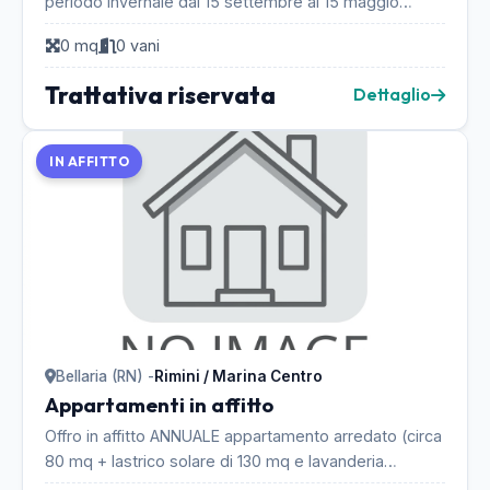
periodo invernale dal 15 settembre al 15 maggio
monolocali euro 450 mensili bilocali euro 550 mensili...
0 mq
0 vani
Trattativa riservata
Dettaglio
IN AFFITTO
Bellaria (RN) -
Rimini / Marina Centro
Appartamenti in affitto
Offro in affitto ANNUALE appartamento arredato (circa
80 mq + lastrico solare di 130 mq e lavanderia
separata), (trattabili) 800 €/mese, in villa con...