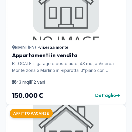
RIMINI (RN) -
viserba monte
Appartamenti in vendita
BILOCALE + garage e posto auto, 43 mq, a Viserba
Monte zona S.Martino in Riparotta. 3°piano con
ascensore.arredato con aria condizionata....
43 mq
2 vani
150.000 €
Dettaglio
AFFITTO VACANZE