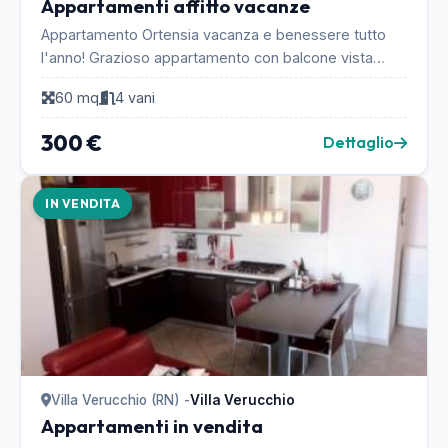
Appartamenti affitto vacanze
Appartamento Ortensia vacanza e benessere tutto
l'anno! Grazioso appartamento con balcone vista
mare, in moderna palazzina a pochi passi dalla
60 mq
4 vani
spiaggi...
300 €
Dettaglio
IN VENDITA
Villa Verucchio (RN) -
Villa Verucchio
Appartamenti in vendita