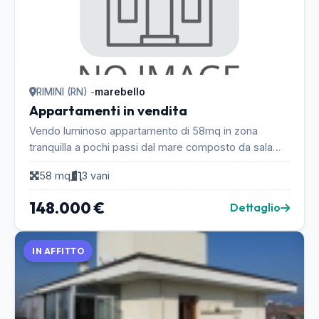
RIMINI (RN) -
marebello
Appartamenti in vendita
Vendo luminoso appartamento di 58mq in zona
tranquilla a pochi passi dal mare composto da sala
angolo cottura, camera matrimoniale,cameretta,
58 mq
3 vani
disimpeg...
148.000 €
Dettaglio
IN AFFITTO