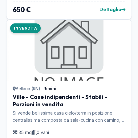
650 €
Dettaglio
IN VENDITA
Bellaria (RN) -
Rimini
Ville - Case indipendenti - Stabili -
Porzioni in vendita
Si vende bellissima casa cielo/terra in posizione
centralissima composta da sala-cucina con camino,
doppi servizi, camera matrimoniale e singola, con ...
135 mq
0 vani