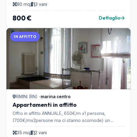
80 mq
3 vani
800 €
Dettaglio
IN AFFITTO
RIMINI (RN) -
marina centro
Appartamenti in affitto
Offro in affitto ANNUALE, 650€/m x1 persona,
(700€/mx2persone ma ci stanno scomode) un
bilocale nuovo, arredato, circa 35mq in villa con ampio
35 mq
2 vani
giardino...