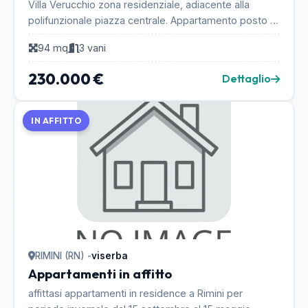
Villa Verucchio zona residenziale, adiacente alla
polifunzionale piazza centrale. Appartamento posto al
secondo ed ultimo piano di una giovane, elegan...
94 mq
3 vani
230.000 €
Dettaglio
IN AFFITTO
RIMINI (RN) -
viserba
Appartamenti in affitto
affittasi appartamenti in residence a Rimini per