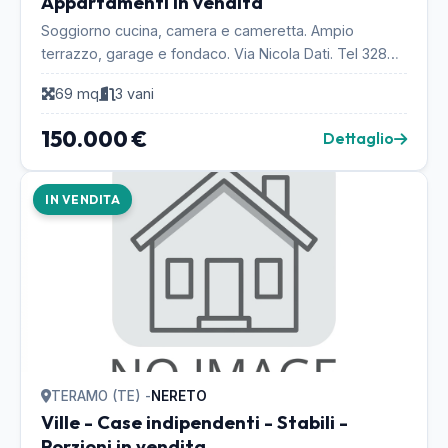
Appartamenti in vendita
Soggiorno cucina, camera e cameretta. Ampio
terrazzo, garage e fondaco. Via Nicola Dati. Tel 328
5396249 ...
69 mq
3 vani
150.000 €
Dettaglio
IN VENDITA
TERAMO (TE) -
NERETO
Ville - Case indipendenti - Stabili -
Porzioni in vendita