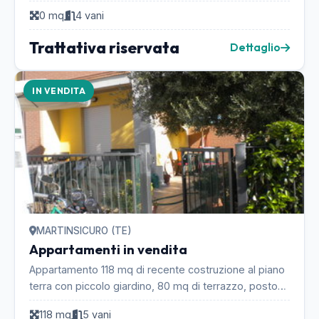
Marche e 20 minuti dal mare. 1° piano rialzato, a...
0 mq
4 vani
Trattativa riservata
Dettaglio
IN VENDITA
MARTINSICURO (TE)
Appartamenti in vendita
Appartamento 118 mq di recente costruzione al piano
terra con piccolo giardino, 80 mq di terrazzo, posto
auto doppio, garage di 20 mq. Cucina abitabil...
118 mq
5 vani