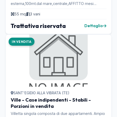
esterna,100mt.dal mare,centrale,AFFITTO mesi
estivi.4-5 posti letto,bagno con
55 mq
3 vani
doccia,cucina,lavatrice,USO GRAT...
Trattativa riservata
Dettaglio
IN VENDITA
SANT'EGIDIO ALLA VIBRATA (TE)
Ville - Case indipendenti - Stabili -
Porzioni in vendita
Villetta singola composta di due appartamenti. Ampio