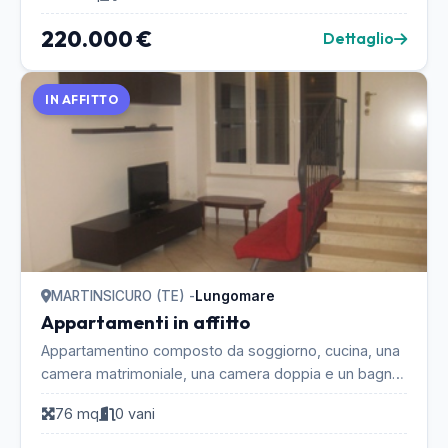
220.000 €
Dettaglio
IN AFFITTO
MARTINSICURO (TE) -
Lungomare
Appartamenti in affitto
Appartamentino composto da soggiorno, cucina, una
camera matrimoniale, una camera doppia e un bagno.
La posizione è ottima, il palazzo è posizionato i...
76 mq
0 vani