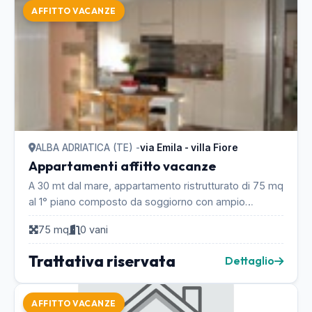
AFFITTO VACANZE
ALBA ADRIATICA (TE) -
via Emila - villa Fiore
Appartamenti affitto vacanze
A 30 mt dal mare, appartamento ristrutturato di 75 mq
al 1° piano composto da soggiorno con ampio
terrazzo, cucina, 2 camere matrimoniali (1 con balco...
75 mq
0 vani
Trattativa riservata
Dettaglio
AFFITTO VACANZE