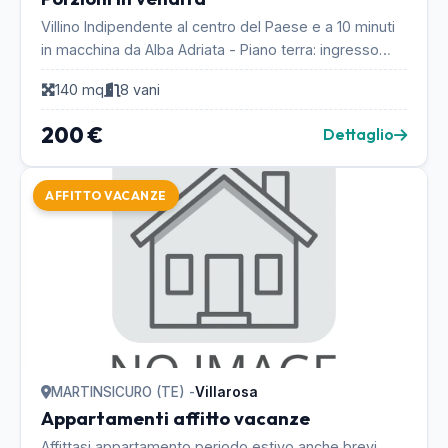
Villino Indipendente al centro del Paese e a 10 minuti
in macchina da Alba Adriata - Piano terra: ingresso
saloncino, cucina e bagno; Primo piano: du...
140 mq
8 vani
200 €
Dettaglio
AFFITTO VACANZE
MARTINSICURO (TE) -
Villarosa
Appartamenti affitto vacanze
Affittasi appartamento periodo estivo anche brevi