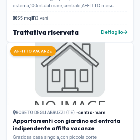
esterna,100mt.dal mare,centrale,AFFITTO mesi
estivi.4-5 posti letto,bagno con
55 mq
3 vani
doccia,cucina,lavatrice,USO GRAT...
Trattativa riservata
Dettaglio
AFFITTO VACANZE
ROSETO DEGLI ABRUZZI (TE) -
centro-mare
Appartamenti con giardino ed entrata
indipendente affitto vacanze
Graziosa casa singola,con piccola corte