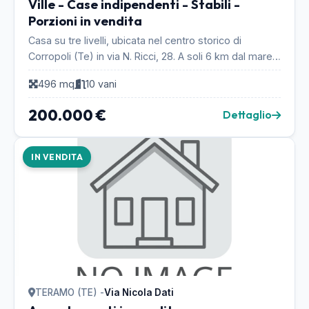
Ville - Case indipendenti - Stabili -
Porzioni in vendita
Casa su tre livelli, ubicata nel centro storico di
Corropoli (Te) in via N. Ricci, 28. A soli 6 km dal mare.
Si cede anche divisa in due. Piano terra ...
496 mq
10 vani
200.000 €
Dettaglio
IN VENDITA
TERAMO (TE) -
Via Nicola Dati