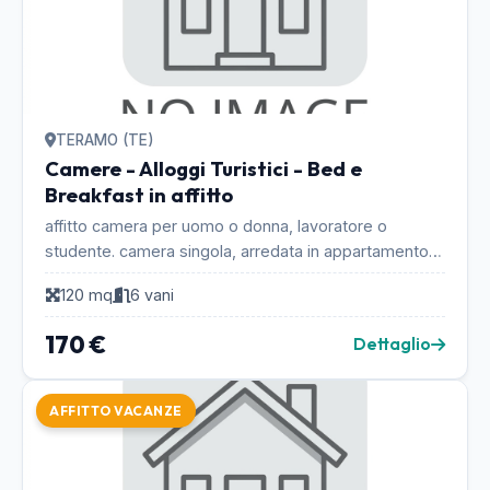
TERAMO (TE)
Camere - Alloggi Turistici - Bed e
Breakfast in affitto
affitto camera per uomo o donna, lavoratore o
studente. camera singola, arredata in appartamento
arredato, centralissimo e servitissimo.
120 mq
6 vani
riscaldamento...
170 €
Dettaglio
AFFITTO VACANZE