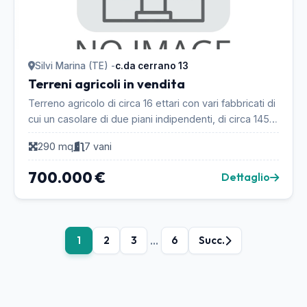
Silvi Marina (TE) -
c.da cerrano 13
Terreni agricoli in vendita
Terreno agricolo di circa 16 ettari con vari fabbricati di
cui un casolare di due piani indipendenti, di circa 145
mq a piano di cui uno vivibile e un...
290 mq
7 vani
700.000 €
Dettaglio
...
1
2
3
6
Succ.