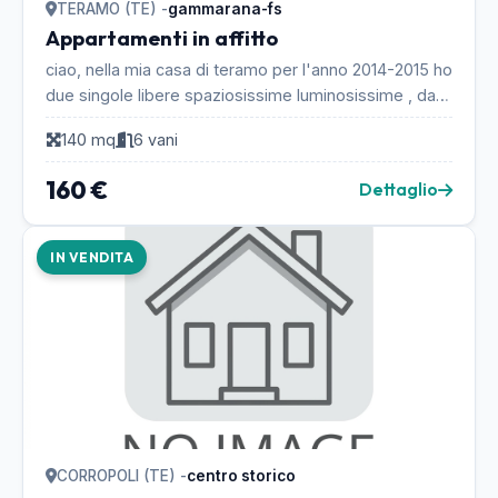
TERAMO (TE) -
gammarana-fs
Appartamenti in affitto
ciao, nella mia casa di teramo per l'anno 2014-2015 ho
due singole libere spaziosissime luminosissime , da
dividere le bollette, la tia e il condomin...
140 mq
6 vani
160 €
Dettaglio
IN VENDITA
CORROPOLI (TE) -
centro storico