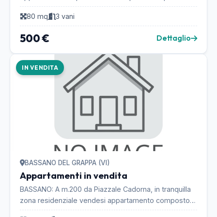
- soggiorno / cottura - camera matrimoniale - camer...
80 mq
3 vani
500 €
Dettaglio
IN VENDITA
BASSANO DEL GRAPPA (VI)
Appartamenti in vendita
BASSANO: A m.200 da Piazzale Cadorna, in tranquilla
zona residenziale vendesi appartamento composto
da ingresso, soggiorno, cucina separata abitabile,...