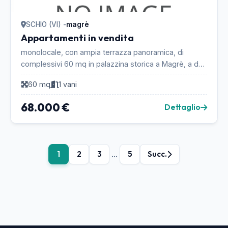
SCHIO (VI) -
magrè
Appartamenti in vendita
monolocale, con ampia terrazza panoramica, di
complessivi 60 mq in palazzina storica a Magrè, a due
passi dal centro di Schio. Posto auto e cantina. ...
60 mq
1 vani
68.000 €
Dettaglio
...
1
2
3
5
Succ.