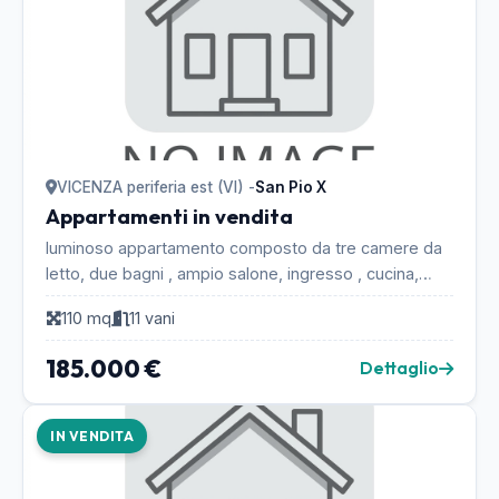
VICENZA periferia est (VI) -
San Pio X
Appartamenti in vendita
luminoso appartamento composto da tre camere da
letto, due bagni , ampio salone, ingresso , cucina,
ripostiglio per lavatrice, terrazza e doppio garag...
110 mq
11 vani
185.000 €
Dettaglio
IN VENDITA