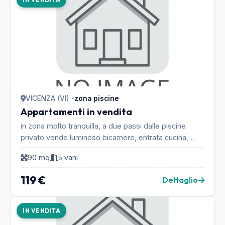
VICENZA (VI) -
zona piscine
Appartamenti in vendita
in zona molto tranquilla, a due passi dalle piscine
privato vende luminoso bicamere, entrata cucina,
spazioso soggiorno con terrazzo, bagno e due c...
90 mq
5 vani
119 €
Dettaglio
IN VENDITA