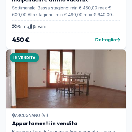
Settimanale: Bassa stagione: min € 450,00 max €
600,00 Alta stagione: min € 490,00 max € 640,00
Bambini al di sotto dei 4 anni gratis, fino ai 12 anni...
95 mq
5 vani
450 €
Dettaglio
IN VENDITA
ARCUGNANO (VI)
Appartamenti in vendita
Bicamere Torri di Arcugnano Appartamento al primo