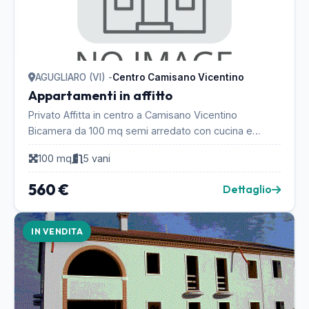
AGUGLIARO (VI) -
Centro Camisano Vicentino
Appartamenti in affitto
Privato Affitta in centro a Camisano Vicentino
Bicamera da 100 mq semi arredato con cucina e
parete soggiorno, cucina separata, soggiorno da 35
100 mq
5 vani
mq, du...
560 €
Dettaglio
IN VENDITA