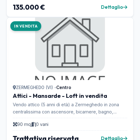
135.000 €
Dettaglio
IN VENDITA
ZERMEGHEDO (VI) -
Centro
Attici - Mansarde - Loft in vendita
Vendo attico (5 anni di età) a Zermeghedo in zona
centralissima con ascensore, bicamere, bagno,
soggiorno più cucina, 2 poggioli, garage (2 posti
90 mq
0 vani
auto...
Trattativa riservata
Dettaglio