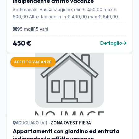
indipendente affitto vacanze
Settimanale: Bassa stagione: min € 450,00 max €
600,00 Alta stagione: min € 490,00 max € 640,00
Bambini al di sotto dei 4 anni gratis, fino ai 12 anni...
95 mq
5 vani
450 €
Dettaglio
AFFITTO VACANZE
AGUGLIARO (VI) -
ZONA OVEST FIERA
Appartamenti con giardino ed entrata
indipendente affitto vacanze