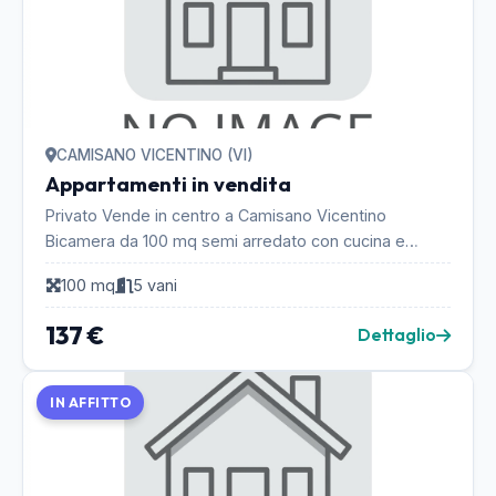
CAMISANO VICENTINO (VI)
Appartamenti in vendita
Privato Vende in centro a Camisano Vicentino
Bicamera da 100 mq semi arredato con cucina e
parete soggiorno, cucina separata, soggiorno da 35
100 mq
5 vani
mq, due ...
137 €
Dettaglio
IN AFFITTO