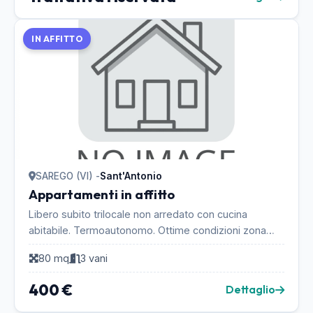
IN AFFITTO
SAREGO (VI) -
Sant'Antonio
Appartamenti in affitto
Libero subito trilocale non arredato con cucina
abitabile. Termoautonomo. Ottime condizioni zona
tranquilla. Contattare: Luigi - pomeriggio 32893826f...
80 mq
3 vani
400 €
Dettaglio