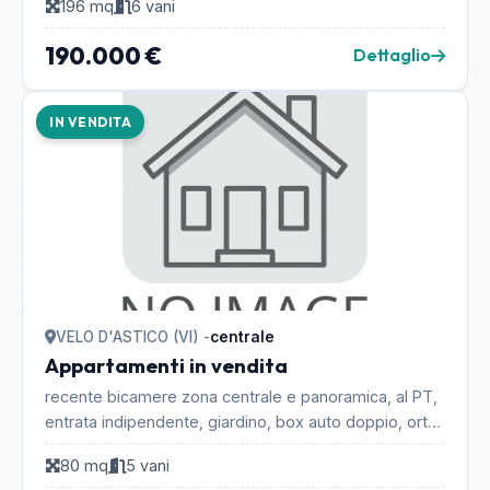
196 mq
6 vani
190.000 €
Dettaglio
IN VENDITA
VELO D'ASTICO (VI) -
centrale
Appartamenti in vendita
recente bicamere zona centrale e panoramica, al PT,
entrata indipendente, giardino, box auto doppio, orto,
posto macchina esterno di proprietà...
80 mq
5 vani