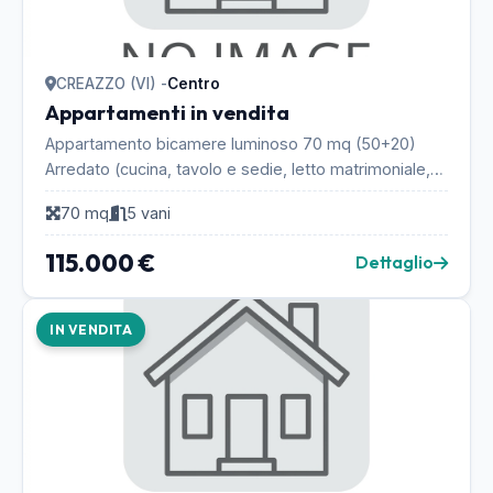
CREAZZO (VI) -
Centro
Appartamenti in vendita
Appartamento bicamere luminoso 70 mq (50+20)
Arredato (cucina, tavolo e sedie, letto matrimoniale,
lavatrice, divano, mobile salotto) Composto di: •...
70 mq
5 vani
115.000 €
Dettaglio
IN VENDITA