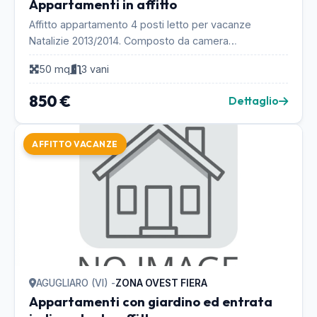
Appartamenti in affitto
Affitto appartamento 4 posti letto per vacanze
Natalizie 2013/2014. Composto da camera
matrimoniale soggiorno con camino ed angolo cottura
50 mq
3 vani
divano lett...
850 €
Dettaglio
AFFITTO VACANZE
AGUGLIARO (VI) -
ZONA OVEST FIERA
Appartamenti con giardino ed entrata