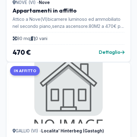
NOVE (VI) -
Nove
Appartamenti in affitto
Attico a Nove(VI)bicamere luminoso ed ammobiliato
nel secondo piano,senza ascensore.80M2 a 470€ piu
spese condominiali . Con due camere,una cucina
80 mq
0 vani
ass...
470 €
Dettaglio
IN AFFITTO
GALLIO (VI) -
Localita' Hinterbeg (Gastagh)