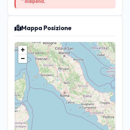
indipend.
Mappa Posizione
+
−