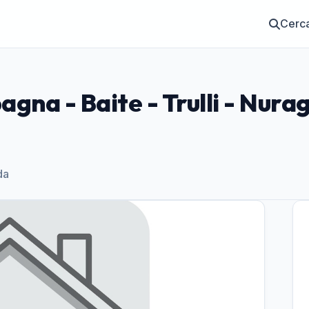
Cerc
agna - Baite - Trulli - Nurag
da