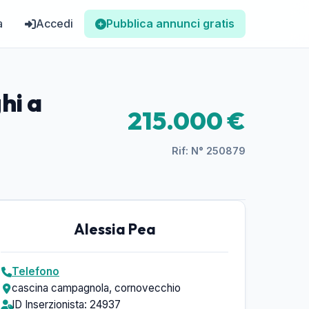
a
Accedi
Pubblica annunci gratis
hi a
215.000 €
Rif: N° 250879
Alessia Pea
Telefono
cascina campagnola, cornovecchio
ID Inserzionista: 24937