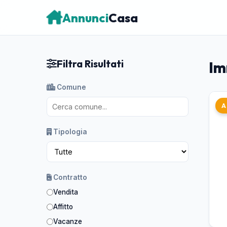
Annunci
Casa
Filtra Risultati
Im
Comune
A
Tipologia
Contratto
Vendita
Affitto
Vacanze