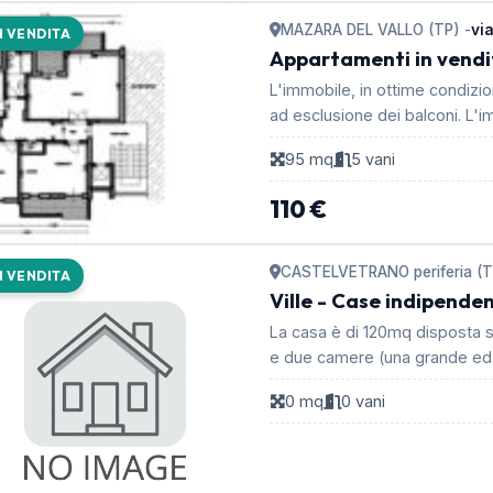
MAZARA DEL VALLO (TP) -
via
N VENDITA
Appartamenti in vendi
L'immobile, in ottime condizion
ad esclusione dei balconi. L'im
95 mq
5 vani
110 €
CASTELVETRANO periferia (T
N VENDITA
Ville - Case indipendent
La casa è di 120mq disposta su 
0 mq
0 vani