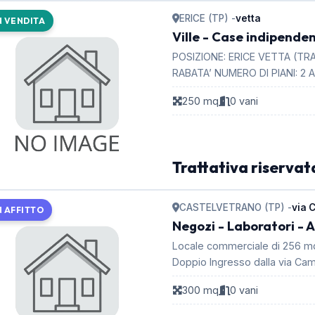
ERICE (TP) -
vetta
N VENDITA
Ville - Case indipendent
POSIZIONE: ERICE VETTA (TRAP
RABATA’ NUMERO DI PIANI: 2 A
DALLA VI...
250 mq
0 vani
Trattativa riservat
CASTELVETRANO (TP) -
via 
N AFFITTO
Negozi - Laboratori - A
Locale commerciale di 256 m
Doppio Ingresso dalla via Ca
laterale e...
300 mq
0 vani