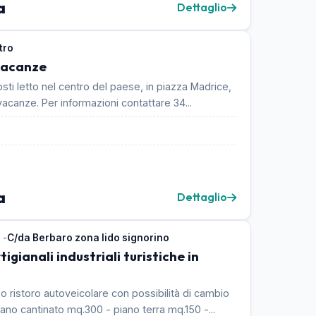
a
Dettaglio
tro
vacanze
ti letto nel centro del paese, in piazza Madrice,
 per vacanze. Per informazioni contattare 34...
a
Dettaglio
 -
C/da Berbaro zona lido signorino
igianali industriali turistiche in
o ristoro autoveicolare con possibilità di cambio
no cantinato mq.300 - piano terra mq.150 -...