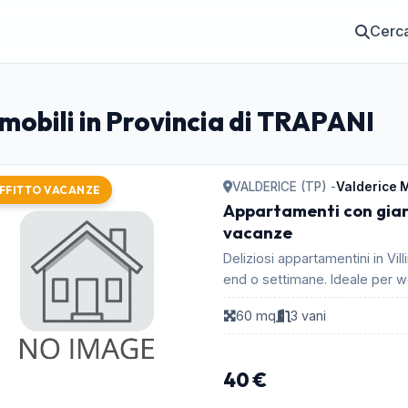
Cerc
mobili in Provincia di TRAPANI
VALDERICE (TP) -
Valderice 
FFITTO VACANZE
Appartamenti con giar
vacanze
Deliziosi appartamentini in Vil
end o settimane. Ideale per we
60 mq
3 vani
40 €