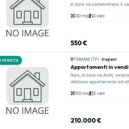
in zona
130 mq
4 vani
550 €
TRAPANI (TP) -
trapani
N VENDITA
Appartamenti in vendi
Raro, in zona via Archi, veram
delizioso appartamento ed attic
100 mq
5 vani
210.000 €