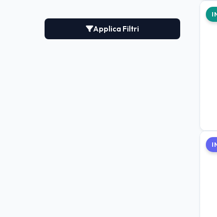
I
Applica Filtri
I