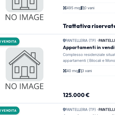
495 mq
0 vani
Trattativa riservat
PANTELLERIA (TP) -
PANTELL
N VENDITA
Appartamenti in vendi
Complesso residenziale situa
appartamenti ( Bilocali e Monol
...
40 mq
3 vani
125.000 €
PANTELLERIA (TP) -
PANTELL
N VENDITA