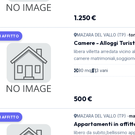
1.250 €
MAZARA DEL VALLO (TP) -
to
N AFFITTO
Camere - Alloggi Turist
libera villetta arredata vicino
camere matrimoniali,soggiorno
80 mq
3 vani
500 €
MAZARA DEL VALLO (TP) -
ma
N AFFITTO
Appartamenti in affitt
libero da subito,bellissimo ap