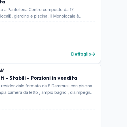
ta
to a Pantelleria Centro composto da 17
ocali), giardino e piscina . Il Monolocale è
Dettaglio
AM
i - Stabili - Porzioni in vendita
residenziale formato da 8 Dammusi con piscina .
pia camera da letto , ampio bagno , disimpegno