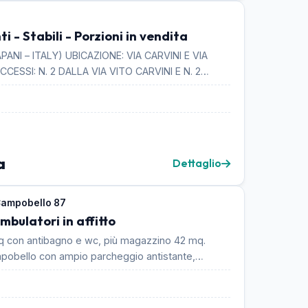
i - Stabili - Porzioni in vendita
ANI – ITALY) UBICAZIONE: VIA CARVINI E VIA
CCESSI: N. 2 DALLA VIA VITO CARVINI E N. 2
a
Dettaglio
Campobello 87
mbulatori in affitto
q con antibagno e wc, più magazzino 42 mq.
mpobello con ampio parcheggio antistante,