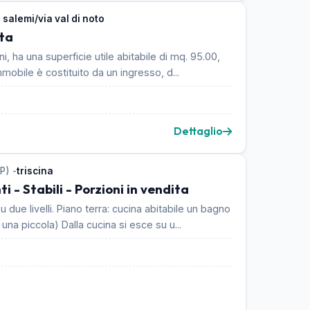
 salemi/via val di noto
ta
i, ha una superficie utile abitabile di mq. 95.00,
mobile è costituito da un ingresso, d...
Dettaglio
P) -
triscina
i - Stabili - Porzioni in vendita
due livelli. Piano terra: cucina abitabile un bagno
e due camere (una grande ed una piccola) Dalla cucina si esce su u...