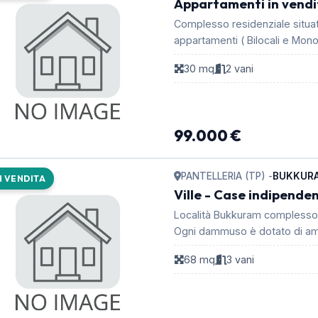
Appartamenti in vendi
Complesso residenziale situa
appartamenti ( Bilocali e Monol
compost...
30 mq
2 vani
99.000 €
PANTELLERIA (TP) -
BUKKUR
N VENDITA
Ville - Case indipendent
Località Bukkuram complesso 
Ogni dammuso è dotato di am
...
68 mq
3 vani