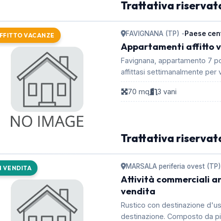
Trattativa riservat
FAVIGNANA (TP) -
Paese cen
FFITTO VACANZE
Appartamenti affitto 
Favignana, appartamento 7 pos
affittasi settimanalmente
70 mq
3 vani
Trattativa riservat
MARSALA periferia ovest (TP)
N VENDITA
Attività commerciali art
vendita
Rustico con destinazione d'us
destinazione. Composto da pia